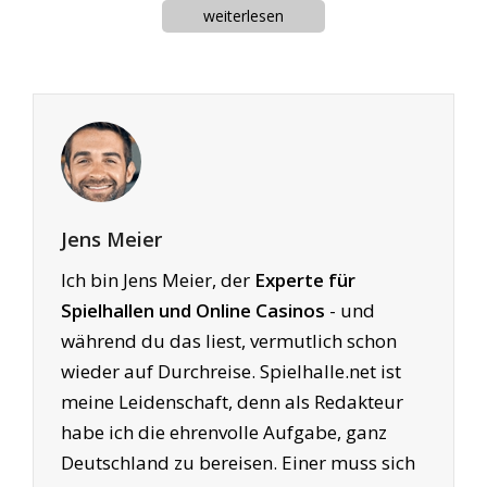
Jetzt anmelden und spielen
Jens Meier
Ich bin Jens Meier, der
Experte für
Spielhallen und Online Casinos
- und
während du das liest, vermutlich schon
wieder auf Durchreise. Spielhalle.net ist
meine Leidenschaft, denn als Redakteur
habe ich die ehrenvolle Aufgabe, ganz
Deutschland zu bereisen. Einer muss sich