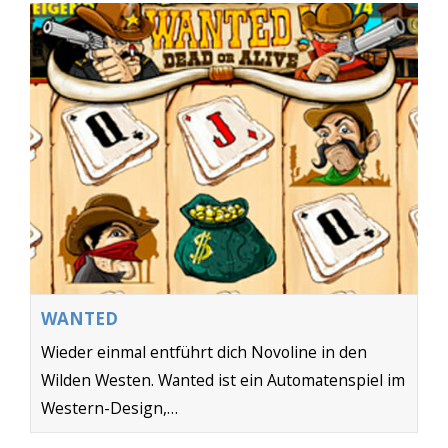
WANTED
Wieder einmal entführt dich Novoline in den
Wilden Westen. Wanted ist ein Automatenspiel im
Western-Design,…