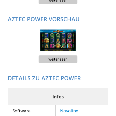
klassischen Features, wie man sie schon
Urvölker in seinen Reihen versammelt, die
tausendfach gesehen und erlebt hat, wartet
geschichtlich gesehen von Bedeutung sind. Den
AZTEC POWER VORSCHAU
dieses Game mit der Power Line auf.
Azteken haben wir schließlich einiges zu
verdanken. Was genau, das wird dir auf den
fünf
Gemeint ist die erste
Walzen
des Automatenspiels gezeigt.
Gewinnlinie. Wenn die
Power
Line
aktiv ist, kannst du bis zu 21
Mal mehr an Gewinnen abgreifen
Jetzt spielen
als auf allen anderen Zeilen.
DETAILS ZU AZTEC POWER
Gerade dies ist eine
Besonderheit, die Aztec Power
auszeichnet. Darüber hinaus
Infos
darfst du dich auf Scatter
Software
Novoline
Symbole,
Free Spins
und einen