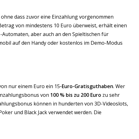
, ohne dass zuvor eine Einzahlung vorgenommen
 Betrag von mindestens 10 Euro überweist, erhält einen
p-Automaten, aber auch an den Spieltischen für
m mobil auf den Handy oder kostenlos im Demo-Modus
von nur einem Euro ein 15
-Euro-Gratisguthaben
. Wer
 Einzahlungsbonus von
100 % bis zu 200 Euro
zu sehr
ahlungsbonus können in hunderten von 3D-Videoslots,
 Poker und Black Jack verwendet werden. Die