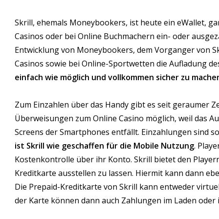
Skrill, ehemals Moneybookers, ist heute ein eWallet, g
Casinos oder bei Online Buchmachern ein- oder ausgeza
Entwicklung von Moneybookers, dem Vorganger von Skri
Casinos sowie bei Online-Sportwetten die Aufladung 
einfach wie möglich und vollkommen sicher zu mache
Zum Einzahlen über das Handy gibt es seit geraumer Zei
Überweisungen zum Online Casino möglich, weil das Au
Screens der Smartphones entfällt. Einzahlungen sind so
ist Skrill wie geschaffen für die Mobile Nutzung
. Playe
Kostenkontrolle über ihr Konto. Skrill bietet den Playern
Kreditkarte ausstellen zu lassen. Hiermit kann dann ebe
Die Prepaid-Kreditkarte von Skrill kann entweder virtuel
der Karte können dann auch Zahlungen im Laden oder i