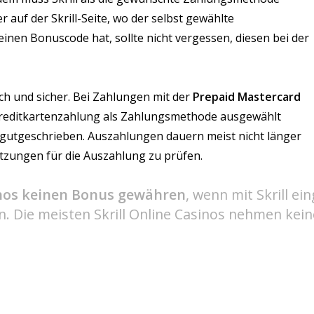
 auf der Skrill-Seite, wo der selbst gewählte
inen Bonuscode hat, sollte nicht vergessen, diesen bei der
h und sicher. Bei Zahlungen mit der
Prepaid Mastercard
Kreditkartenzahlung als Zahlungsmethode ausgewählt
gutgeschrieben. Auszahlungen dauern meist nicht länger
setzungen für die Auszahlung zu prüfen.
inos keinen Bonus gewähren
, wenn mit Skrill ei
n. Die meisten Skrill Online Casinos nehmen ke