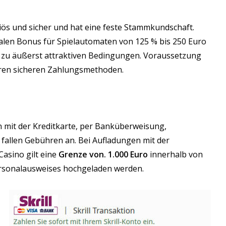
riös und sicher und hat eine feste Stammkundschaft.
alen Bonus für Spielautomaten von 125 % bis 250 Euro
zu äußerst attraktiven Bedingungen. Voraussetzung
deren sicheren Zahlungsmethoden.
nn mit der Kreditkarte, per Banküberweisung,
fallen Gebühren an. Bei Aufladungen mit der
Casino gilt eine
Grenze von. 1.000 Euro
innerhalb von
Personalausweises hochgeladen werden.