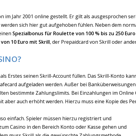
 im Jahr 2001 online gestellt. Er gilt als ausgesprochen se
r werden sich hier gut aufgehoben fühlen. Neben dem norm
 einen
Spezialbonus für Roulette von 100 % bis zu 250
Euro
on 10 Euro mit Skrill
, der Prepaidcard von Skrill oder an
SINO?
als Erstes seinen Skrill-Account füllen. Das Skrill-Konto ka
ysafecard aufgeladen werden. Außer bei Banküberweisungen 
gelten bestimmte Zahlungslimits. Bei Einzahlungen im Online 
Limit aber auch erhöht werden. Hierzu muss eine Kopie des 
o einfach. Spieler müssen hierzu registriert und
izum Casino in den Bereich Konto oder Kasse gehen und
em muss Skrill als die gewünschte Zahlungsmethode