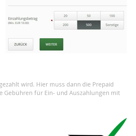
ngezahlt wird. Hier muss dann die Prepaid
ine Gebühren für Ein- und Auszahlungen mit