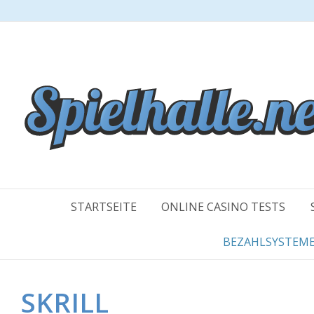
STARTSEITE
ONLINE CASINO TESTS
BEZAHLSYSTEM
SKRILL