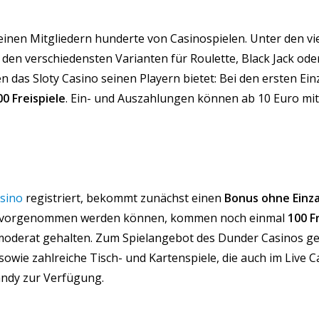
seinen Mitgliedern hunderte von Casinospielen. Unter den vi
en verschiedensten Varianten für Roulette, Black Jack oder 
en das Sloty Casino seinen Playern bietet: Bei den ersten E
00 Freispiele
. Ein- und Auszahlungen können ab 10 Euro mit
sino
registriert, bekommt zunächst einen
Bonus ohne Einza
ill vorgenommen werden können, kommen noch einmal
100 F
 moderat gehalten. Zum Spielangebot des Dunder Casinos g
sowie zahlreiche Tisch- und Kartenspiele, die auch im Live 
andy zur Verfügung.