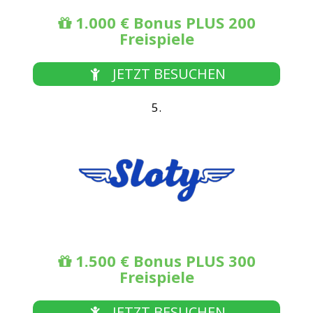
1.000 € Bonus PLUS 200
Freispiele
JETZT BESUCHEN
5.
CASINO MIT DOWNLOAD
Dies sind die klassischen online Casinos. Du
gehst auf die Internetseite, lädst dir die Casino
Software herunter, meldest dich an oder
registrierst dich zunächst und dann kannst du
mit der Software bzw. dem Casino Client an
1.500 € Bonus PLUS 300
deinem Computer spielen. Hier hast du ein
Freispiele
Höchstmaß an Sicherheit, allerdings eine geringe
JETZT BESUCHEN
Mobilität.