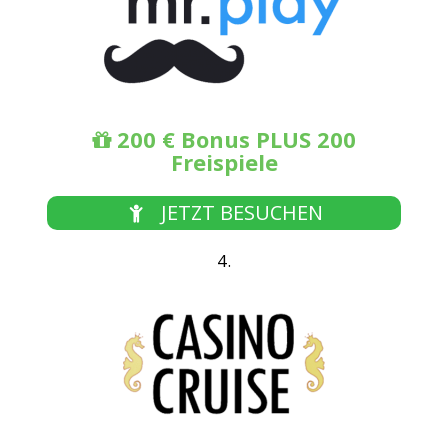
dich wenn es ganz schlecht läuft sehr viel Geld
kosten können.
Internet Glücksspiel Anbieter wie du sie hier in
diesem
Online Casino Verzeichnis
findest tun
200 € Bonus PLUS 200
zwar alles für die höchstmögliche Sicherheit,
Freispiele
aber an den Computer von dem aus du spielst
kommen sie nicht ran. Vor allem wenn du dich
JETZT BESUCHEN
vergisst auszuloggen nachdem du mit dem
4.
Spielen fertig bist. Wenn du also auf einem
fremden Computer in einem Casino ohne
Download spielst, solltest du immer ein extra
Auge auf das Thema Sicherheit haben.