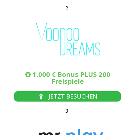
online meist im Browser spielen kannst. Diese Art
2.
von online Casinos bieten den Vorteil, dass du
auch an fremden Computern wie im Büro oder
einem Internetcafe schnell und unkompliziert an
deinem Lieblingscasino zocken kannst. Du musst
nicht zunächst alles herunter laden und erst
installieren, sondern kannst direkt los legen.
Dies ist zwar schön und gut und geht
1.000 € Bonus PLUS 200
entsprechend schnell. Allerdings tun sich dabei
Freispiele
auch einige Probleme auf. Denn wenn du an
JETZT BESUCHEN
einem fremden Computer spielst, dann weißt du
nie wie die Sicherheitsvorkehrungen dort sind.
3.
Vielleicht hat er einen Trojaner und dieser liest
deine Passwörter heraus. Oder es gibt andere
Sicherheitslücken, die dir nicht bekannt sind, und