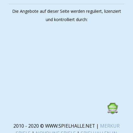
Möglichkeiten, ihre Lieblingsspiele direkt im
Browser zu spielen.
Die Angebote auf dieser Seite werden reguliert, lizenziert
und kontrolliert durch:
MEHR FLEXIBILITÄT
Dass es
Spielautomaten
ohne Download gibt, hat
noch einen weiteren Vorteil. Auch darüber klärt
das
Geldspielautomaten Portal
auf. Während
eine Software in aller Regel nur auf den eigenen
PC geladen werden kann, ist das Spielen ohne
Download überall möglich. Insbesondere gilt
dies für öffentliche Computer, wie sie in
Internetcafés, Krankenhäusern und dergleichen
zu finden sind. Dort dürfen keine Downloads
durchgeführt werden – das Spielen im Browser
2010 - 2020 © WWW.SPIELHALLE.NET |
MERKUR
ist hingegen erlaubt. Somit bleiben User, die sich