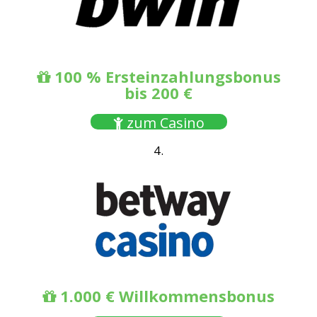
und Black Jack sehr schätzen.
Von Privatpersonen unter staatlicher
Konzession betrieben
In den allermeisten
Spielbanken
finden sich auch
Echte Spielatmosphäre und Austausch mit
100 % Ersteinzahlungsbonus
gehobene Restaurants und angesagte Bars.
anderen Spielern
bis 200 €
Vielfach wurden Unsummen für Dekorationen
NACHTEILE DER DEUTSCHEN
und Einrichtungen ausgegeben, um dem Image
zum Casino
SPIELHALLEN
des niveauvollen Glücksspiels treu zu bleiben.
4.
Untermalt wird dieser Anspruch häufig durch
Spielhallen sind nur auf Automatenspiele
beeindruckende Eventlocations und
ausgelegt und Spieler können grundsätzlich an
abwechslungsreiche Events und Aktionen.
einem Automaten gleichzeitig spielen. Das
Anders als in Spielhallen darf in Spielbanken
zweckdienliche Interieur ohne besonderes
Alkohol ausgeschenkt werden.
Ambiente spricht nicht jeden Spieler an. Das
Publikum legt in einer Spielhalle weniger Wert
VORTEILE VON SPIELBANKEN IN
DEUTSCHLAND
auf Etikette als in einer Spielbank. Weiterer
1.000 € Willkommensbonus
Nachteil
ist die Tatsache, dass die Gewinne auf