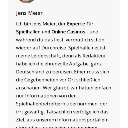
Gespielt wird mit Echtgeld oder mit gegen Geld
Jens Meier
eingetauschte Spielmarken. Die
Auszahlungsquoten sind üblicherweise höher als
Ich bin Jens Meier, der
Experte für
in Spielhallen. Die staatliche Konzession
Spielhallen und Online Casinos
- und
garantiert faires Spielen und sichere Abläufe
während du das liest, vermutlich schon
und das bundesweite Sperrsystem für
wieder auf Durchreise. Spielhalle.net ist
spielsuchtgefährdete Personen unterstützt die
meine Leidenschaft, denn als Redakteur
Kampagne für
verantwortungsvollen Umgang
habe ich die ehrenvolle Aufgabe, ganz
mit Glücksspiel
.
Deutschland zu bereisen. Einer muss sich
die Gegebenheiten vor Ort schließlich
Weitere Vorteile von
anschauen. Wer glaubt, wir hätten einfach
Spielbanken im
nur Informationen von den
Überblick:
Spielhallenbetreibern übernommen, der
irrt gewaltig. Tatsächlich verfolge ich das
Täglich geöffnet,
Ziel, aus unserem Informationsportal ein
bis auf Bundes-
einmaliges zu machen und
so einen