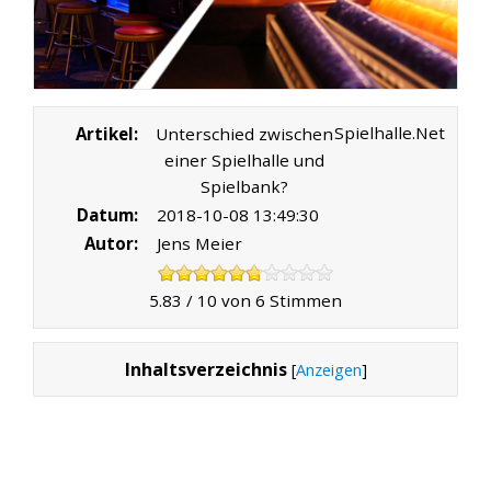
Spielhalle.Net
Artikel:
Unterschied zwischen
einer Spielhalle und
Spielbank?
Datum:
2018-10-08 13:49:30
Autor:
Jens Meier
5.83
/
10
von
6
Stimmen
Inhaltsverzeichnis
[
Anzeigen
]