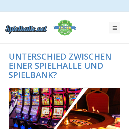
UNTERSCHIED ZWISCHEN
EINER SPIELHALLE UND
SPIELBANK?