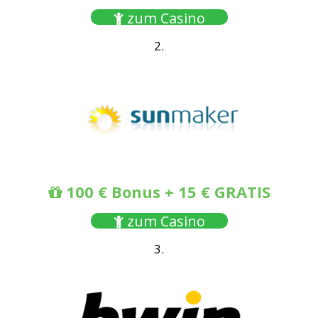
erst ab 18 Jahren möglich.
zum Casino
2.
Aus den ehemals einfachen Spielen sind heute
multimediale Spiele mit
interkativen 3D Videos
geworden. Ein toller Sound sorgt für
entsprechende Unterhaltung. Neben den
klassischen Slots gibt es Video Slots, 3D-Slots,
100 € Bonus + 15 € GRATIS
AWP-Slots,
Pokergeräte
und Jackpotanlagen. Das
Ambiente in Spielbanken kann durchaus als
zum Casino
gehoben bezeichnet werden. Gewisse
Weitere Vorteile im Überblick:
3.
Kleiderordnungen sind den Webseiten der
Betreiber zu entnehmen. Der Dresscode soll eine
Angemessene Entfernung zwischen den
gewisse Etikette wahren, den viele Spieler gerade
Spielhallen
im klassischen Glücksspiel wie
Roulette
, Poker
Übersichtliches Spieleangebot