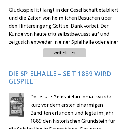
Glücksspiel ist längt in der Gesellschaft etabliert
und die Zeiten von heimlichen Besuchen über
den Hintereingang Gott sei Dank vorbei. Der
Kunde von heute tritt selbstbewusst auf und
zeigt sich entweder in einer Spielhalle oder einer
Spielbank in Deutschland. Dank der belebenden
Konkurrenz aus dem Internet hat sich in der
Branche einiges getan. Der Kunde von heute
DIE SPIELHALLE – SEIT 1889 WIRD
kann zwischen unterschiedlichen Angeboten für
GESPIELT
das Spielen auswählen. Auch die
Unabhängigkeit durch Internet hat seine Spuren
Der
erste Geldspielautomat
wurde
hinterlassen und die Bedingungen zu Gunsten
kurz vor dem ersten einarmigen
der Kunden verändert. Aber wo genau liegen die
Banditen erfunden und legte im Jahr
Unterschiede von Spielhalle und Spielbank
? Und
1889 den historischen Grundstein für
welche Vor- und Nachteile bringt das Spielen in
die Spielhallen in Deutschland. Das erste