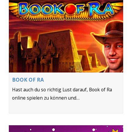
BOOK OF RA
Hast auch du so richtig Lust darauf, Book of Ra
online spielen zu können und…