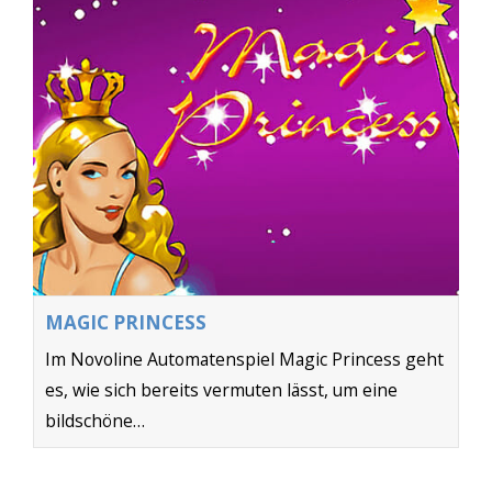
MAGIC PRINCESS
Im Novoline Automatenspiel Magic Princess geht
es, wie sich bereits vermuten lässt, um eine
bildschöne…