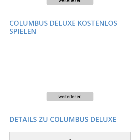
einzudecken und die zehn verfügbaren Reihen zu
aktivieren. Entsprechend wahrscheinlich ist es,
dass sich auch dein Spielerkonto schon bald mit
COLUMBUS DELUXE KOSTENLOS
SPIELEN
einigen hundert Euro füllen wird. Symbole zum
Thema Columbus dürfen in diesem
Video
Automatenspiel
natürlich nicht fehlen – schon
gar nicht
Columbus
selbst. Aber auch goldene
Halsketten, imposante Schiffe und viele weitere
Dinge werden dir in Columbus deluxe begegnen
und sorgen für attraktive Gewinnsummen.
VARIIERE DIE EINSÄTZE
Wie hoch deine Gewinne ausfallen, hängt
DETAILS ZU COLUMBUS DELUXE
Jetzt spielen
schlussendlich von dir ganz allein ab. Columbus
deluxe bietet dir genügend Optionen hinsichtlich