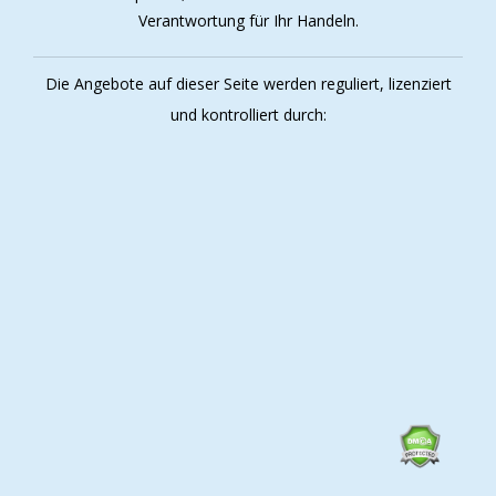
Die Angebote auf dieser Seite werden reguliert, lizenziert
und kontrolliert durch: