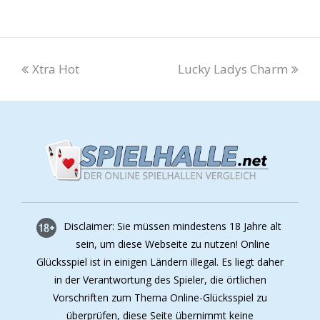
Xtra Hot
Lucky Ladys Charm