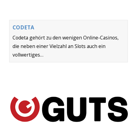
CODETA
Codeta gehört zu den wenigen Online-Casinos,
die neben einer Vielzahl an Slots auch ein
vollwertiges…