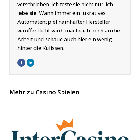
verschrieben. Ich teste sie nicht nur,
ich
lebe sie!
Wann immer ein lukratives
Automatenspiel namhafter Hersteller
veröffentlicht wird, mache ich mich an die
Arbeit und schaue auch hier ein wenig
hinter die Kulissen.
Mehr zu Casino Spielen