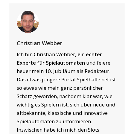
Werbeaktion anderes festgelegt ist, müssen
Gewinne aus Freispielen und Bonusbeträge 30x
VOR- UND NACHTEILE
gesetzt werden. Für einen nicht im
Zusammenhang mit einer Einzahlung
Gute Benutzeroberfläche
vergebenen Bonus ist diese Grenze 60x. Alle
Ständig wechselnde Bonusprogramme
Christian Webber
Beträge werden ohne Gebühren in der für dein
Unterstützung mit Support und
Konto gewählten Währung gutgeschrieben.
Zahlungsmöglichkeiten
Ich bin Christian Webber,
ein echter
Experte für Spielautomaten
und feiere
Support steht nur mit Registrierung zur
heuer mein 10. Jubiläum als Redakteur.
Verfügung
Das etwas jüngere Portal Spielhalle.net ist
Kein Live-Chat Support von 0000 – 0060
so etwas wie mein ganz persönlicher
GMT
Schatz geworden, nachdem klar war, wie
wichtig es Spielern ist, sich über neue und
DRÜCKGLÜCK VORSCHAU
altbekannte, klassische und innovative
Spielautomaten zu informieren.
Inzwischen habe ich mich den Slots