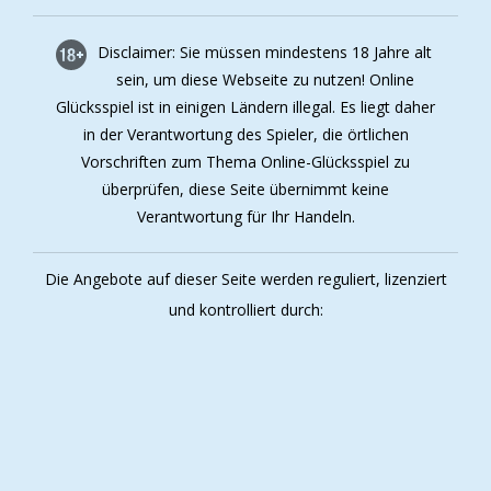
Die Angebote auf dieser Seite werden reguliert, lizenziert
und kontrolliert durch: