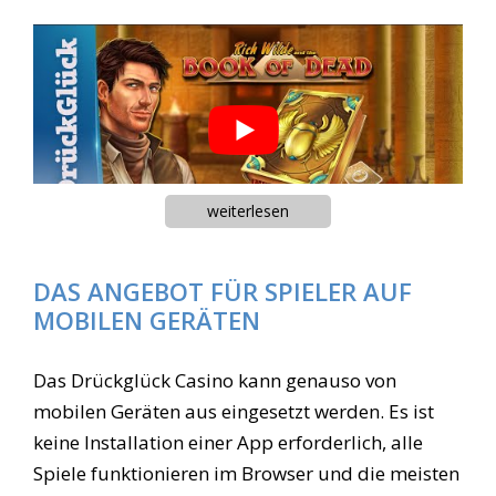
4.096 Gewinnchancen
Freispiele mit Bonus Funktion
Expandierende Joker und
DAS ANGEBOT FÜR SPIELER AUF
MOBILEN GERÄTEN
Multiplikatoren
Anmelden und mit etwas Glück
Danger High Voltage
richtig dick abräumen
Das Drückglück Casino kann genauso von
kostenlos spielen
mobilen Geräten aus eingesetzt werden. Es ist
keine Installation einer App erforderlich, alle
Spiele funktionieren im Browser und die meisten