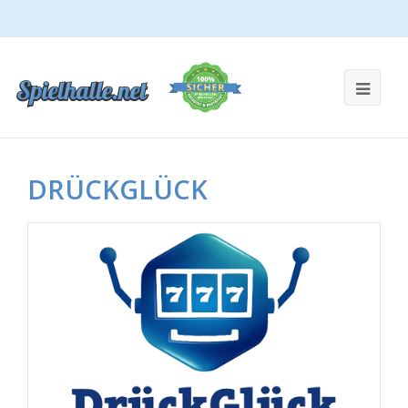
DRÜCKGLÜCK