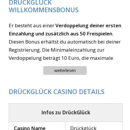
es losgehen.
DRÜCKGLÜCK
Smartphone
gespielt werden.
WILLKOMMENSBONUS
Übersichtlich und einfach zu finden sind nicht
nur die Spiele. Das
komplette Design
überzeugt.
Er besteht aus einer
Verdoppelung deiner ersten
Direkt auf der Startseite sind alle wichtigen
Einzahlung und zusätzlich aus 50 Freispielen
.
Informationen zu finden. Und dazu gehört beim
Diesen Bonus erhältst du automatisch bei deiner
DrückGlück Casino nicht nur welche Bonus
Registrierung. Die Minimaleinzahlung zur
Angebote es gibt, welche Spieler warten oder mit
Verdoppelung beträgt 10 Euro, die maximale
welchen Promos du zusätzlich abräumen kannst.
Einzahlung 50 Euro, sodass also dein Bonus bis
Nein auch das Team welches für dieses online
zu 50 Euro betragen kann. Einsetzen kannst du
Casino verantwortlich ist wird gezeigt, wie hoch
den Bonus für das Spiel Book of Dead mit einem
die Jackpot Gewinne sind sowie viele weitere
Rundenwert of 0,10 Euro. Du hast 30 Tage Zeit,
DRÜCKGLÜCK CASINO DETAILS
Informationen.
um den Einzahlungs- und Bonusbetrag 30x und
den Freispiel-Gewinnbetrag 60x zu setzen, wobei
Infos zu DrückGlück
nur Spielautomaten zählen.
Casino Name
Drückglück