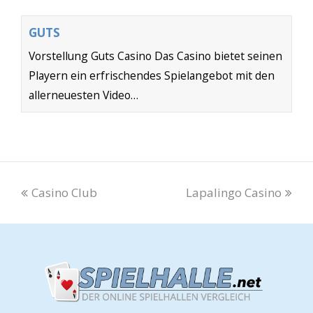
GUTS
Vorstellung Guts Casino Das Casino bietet seinen
Playern ein erfrischendes Spielangebot mit den
allerneuesten Video…
Casino Club
Lapalingo Casino