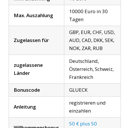
10000 Euro in 30
Max. Auszahlung
Tagen
GBP, EUR, CHF, USD,
Zugelassen für
AUD, CAD, DKK, SEK,
NOK, ZAR, RUB
Deutschland,
zugelassene
Österreich, Schweiz,
Länder
Frankreich
Bonuscode
GLUECK
registrieren und
Anleitung
einzahlen
50 € plus 50
Willkommensbonus