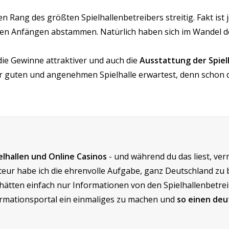
n Rang des größten Spielhallenbetreibers streitig. Fakt ist j
rsten Anfängen abstammen. Natürlich haben sich im Wandel de
die Gewinne attraktiver und auch die
Ausstattung der Spiel
r guten und angenehmen Spielhalle erwartest, denn schon
elhallen und Online Casinos
- und während du das liest, ver
teur habe ich die ehrenvolle Aufgabe, ganz Deutschland zu 
 hätten einfach nur Informationen von den Spielhallenbetre
formationsportal ein einmaliges zu machen und
so einen deu