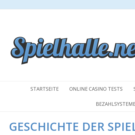
STARTSEITE
ONLINE CASINO TESTS
BEZAHLSYSTEM
GESCHICHTE DER SPI