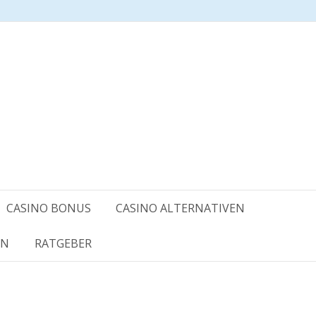
CASINO BONUS
CASINO ALTERNATIVEN
EN
RATGEBER