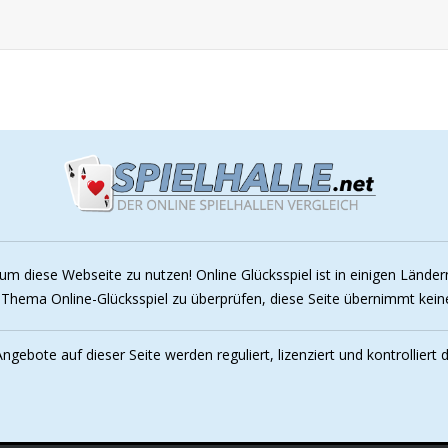
ngebote auf dieser Seite werden reguliert, lizenziert und kontrolliert 