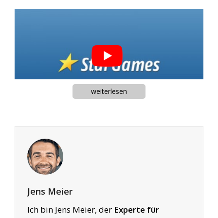
Jetzt anmelden und spielen
Jens Meier
Ich bin Jens Meier, der
Experte für