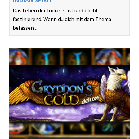
INDIAN SPIRIT
Das Leben der Indianer ist und bleibt
faszinierend. Wenn du dich mit dem Thema
befassen…