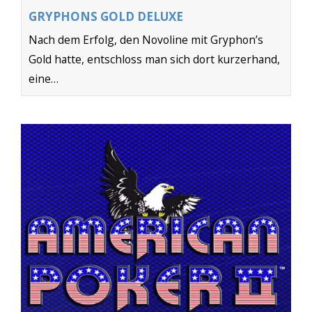
GRYPHONS GOLD DELUXE
Nach dem Erfolg, den Novoline mit Gryphon’s
Gold hatte, entschloss man sich dort kurzerhand,
eine…