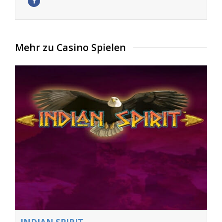
Anzahl der Linien nicht vornehmen.
Mehr zu Casino Spielen