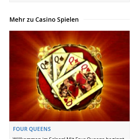
Mehr zu Casino Spielen
FOUR QUEENS