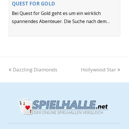
QUEST FOR GOLD
Bei Quest for Gold geht es um ein wirklich
spannendes Abenteuer. Die Suche nach dem…
Dazzling Diamonds
Hollywood Star