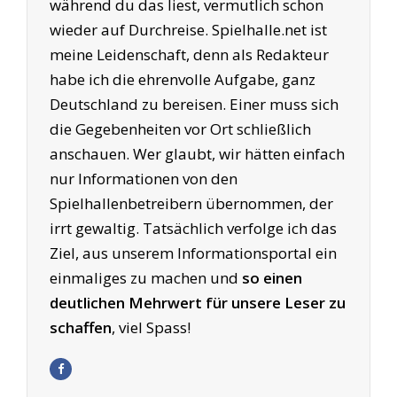
während du das liest, vermutlich schon
wieder auf Durchreise. Spielhalle.net ist
meine Leidenschaft, denn als Redakteur
habe ich die ehrenvolle Aufgabe, ganz
Deutschland zu bereisen. Einer muss sich
die Gegebenheiten vor Ort schließlich
anschauen. Wer glaubt, wir hätten einfach
nur Informationen von den
Spielhallenbetreibern übernommen, der
irrt gewaltig. Tatsächlich verfolge ich das
Ziel, aus unserem Informationsportal ein
einmaliges zu machen und
so einen
deutlichen Mehrwert für unsere Leser zu
schaffen
, viel Spass!