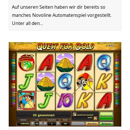
Auf unseren Seiten haben wir dir bereits so
manches Novoline Automatenspiel vorgestellt.
Unter all den…