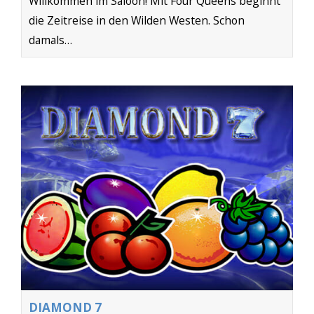
Willkommen im Saloon! Mit Four Queens beginnt
die Zeitreise in den Wilden Westen. Schon
damals…
DIAMOND 7