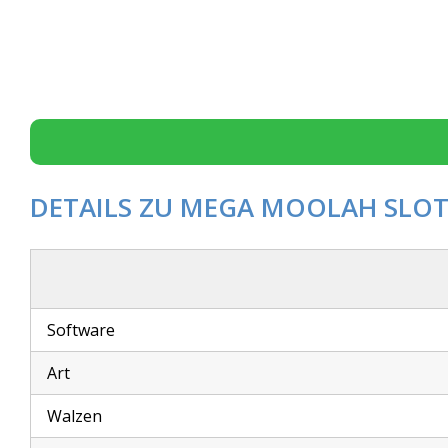
DETAILS ZU MEGA MOOLAH SLOT
Software
Art
Walzen