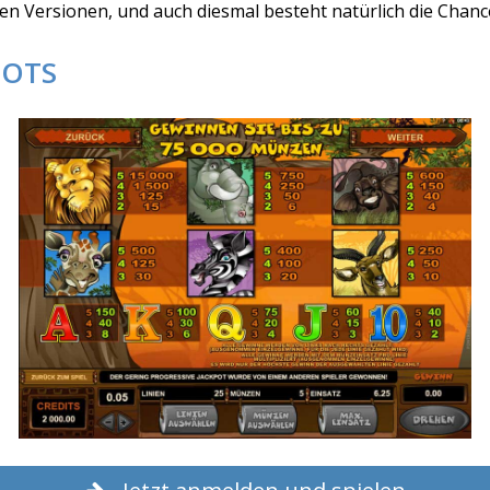
en Versionen, und auch diesmal besteht natürlich die Chan
HOTS