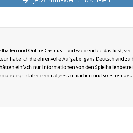
Jetzt anmelden und spielen
elhallen und Online Casinos
- und während du das liest, ver
teur habe ich die ehrenvolle Aufgabe, ganz Deutschland zu 
 hätten einfach nur Informationen von den Spielhallenbetre
formationsportal ein einmaliges zu machen und
so einen deu