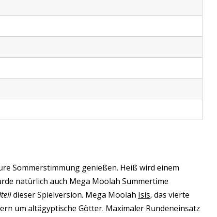
 pure Sommerstimmung genießen. Heiß wird einem
m wurde natürlich auch Mega Moolah Summertime
teil
dieser Spielversion. Mega Moolah
Isis
, das vierte
ndern um altägyptische Götter. Maximaler Rundeneinsatz