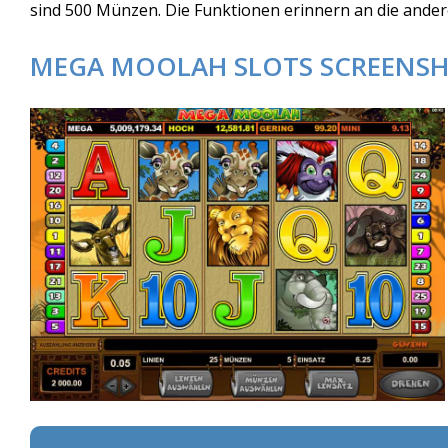
sind 500 Münzen. Die Funktionen erinnern an die ander
MEGA MOOLAH SLOTS SCREENS