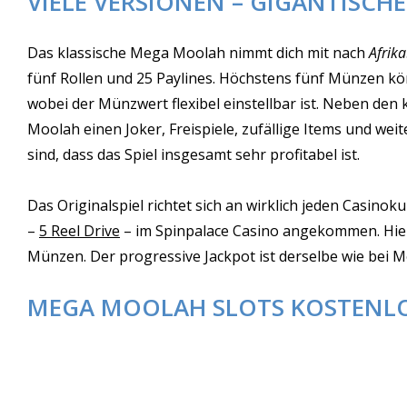
VIELE VERSIONEN – GIGANTISCH
Das klassische Mega Moolah nimmt dich mit nach
Afrika
fünf Rollen und 25 Paylines. Höchstens fünf Münzen kön
wobei der Münzwert flexibel einstellbar ist. Neben den
Moolah einen Joker, Freispiele, zufällige Items und wei
sind, dass das Spiel insgesamt sehr profitabel ist.
Das Originalspiel richtet sich an wirklich jeden Casino
–
5 Reel Drive
– im Spinpalace Casino angekommen. Hier g
Münzen. Der progressive Jackpot ist derselbe wie bei 
MEGA MOOLAH SLOTS KOSTENLO