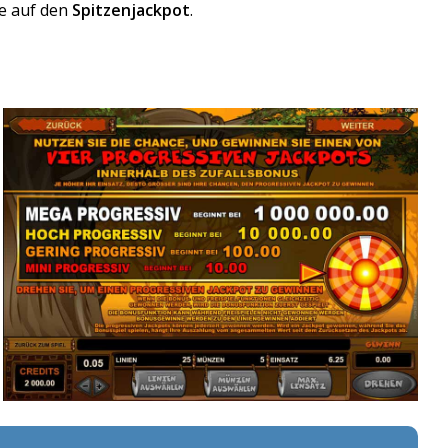
ce auf den
Spitzenjackpot
.