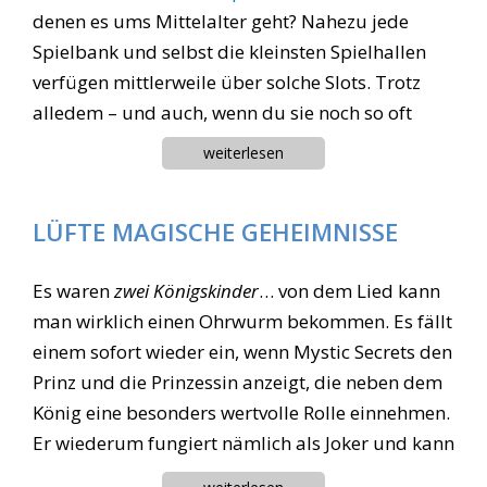
denen es ums Mittelalter geht? Nahezu jede
Spielbank und selbst die kleinsten Spielhallen
verfügen mittlerweile über solche Slots. Trotz
alledem – und auch, wenn du sie noch so oft
gesehen hast – solltest du Mystic Secrets von
Novoline nicht verpassen. Die magische Welt
wird dich sofort in ihren Bann ziehen, denn wie
LÜFTE MAGISCHE GEHEIMNISSE
alle Novoline Spiele im
Stargames Casino
glänzt
auch dieses durch eine fesselnde Kulisse.
Es waren
zwei Königskinder
… von dem Lied kann
man wirklich einen Ohrwurm bekommen. Es fällt
Zufriedenheit und Glück sind die Tugenden, die
einem sofort wieder ein, wenn Mystic Secrets den
das Spiel verkörpert. Glücklich dürftest du
Prinz und die Prinzessin anzeigt, die neben dem
sicherlich auch bald sein, denn immerhin kannst
König eine besonders wertvolle Rolle einnehmen.
du hier bis zu 50.000 Euro pro Dreh ergattern.
Er wiederum fungiert nämlich als Joker und kann
Diese Summe lässt sich sogar auf mehrere Wege
beinahe alle Combos vervollständigen. Fünf
erzielen, wobei natürlich immer ein wenig