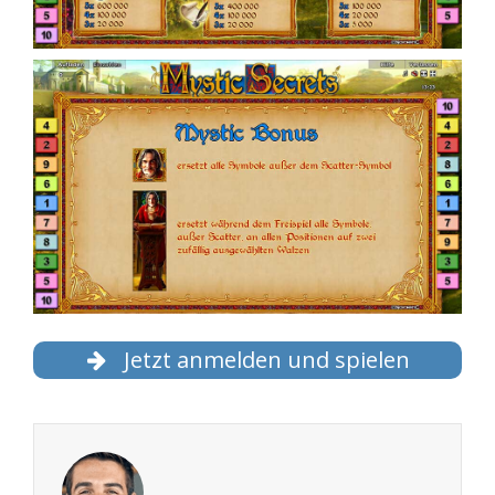
Jetzt anmelden und spielen