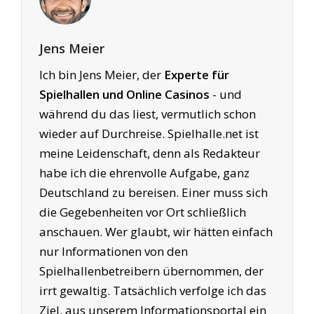
Jens Meier
Ich bin Jens Meier, der
Experte für
Spielhallen und Online Casinos
- und
während du das liest, vermutlich schon
wieder auf Durchreise. Spielhalle.net ist
meine Leidenschaft, denn als Redakteur
habe ich die ehrenvolle Aufgabe, ganz
Deutschland zu bereisen. Einer muss sich
die Gegebenheiten vor Ort schließlich
anschauen. Wer glaubt, wir hätten einfach
nur Informationen von den
Spielhallenbetreibern übernommen, der
irrt gewaltig. Tatsächlich verfolge ich das
Ziel, aus unserem Informationsportal ein