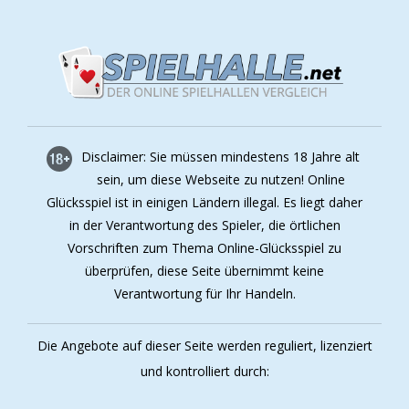
Die Angebote auf dieser Seite werden reguliert, lizenziert
und kontrolliert durch: