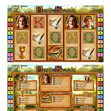
genügen, dann bleibt letztlich nur der Weg ins
Risiko. Die
Gamble Option
steht dir schließlich
immer offen und bietet genügend Raum,
Gewinne mehrfach zu verdoppeln.