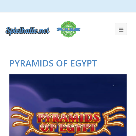
PYRAMIDS OF EGYPT