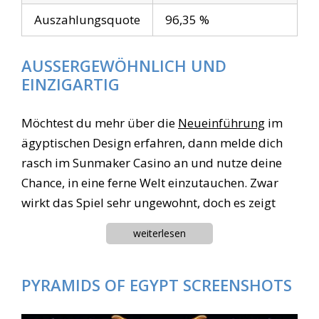
Auszahlungsquote
96,35 %
AUSSERGEWÖHNLICH UND E
INZIGARTIG
Möchtest du mehr über die
Neueinführung
im
ägyptischen Design erfahren, dann melde dich
rasch im Sunmaker Casino an und nutze deine
Chance, in eine ferne Welt einzutauchen. Zwar
wirkt das Spiel sehr ungewohnt, doch es zeigt
sich, dass es dennoch absolut lohnt, ein paar
Cent zu investieren. An Lukrativität mangelt es
der Slot Maschine nämlich nicht. Schau dir bei
dieser Gelegenheit auch die anderen
PYRAMIDS OF EGYPT SCREENSHOTS
Neuvorstellungen an, die
Sunmaker
zu bieten