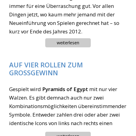
immer für eine Überraschung gut. Vor allen
Dingen jetzt, wo kaum mehr jemand mit der
Neueinführung von Spielen gerechnet hat – so
kurz vor Ende des Jahres 2012.
Überraschenderweise wurden gleichzeitig vier
neue Slots vorgestellt. Jener, den wir dir hier
vorstellen möchten, heißt Pyramids of Egypt.
AUF VIER ROLLEN ZUM
Schon der Name dürfte Aufschluss darüber
GROSSGEWINN
geben, was dich im neuen Merkur Spiel erwartet.
Gespielt wird
Pyramids of Egypt
mit nur vier
Natürlich geht es um Ägypten, das Land der
Walzen. Es gibt demnach auch nur zwei
Pyramiden. Neben den Bauten wurden
Kombinationsmöglichkeiten übereinstimmender
Skarabären und diverse andere Objekte
eingebaut,
Symbole. Entweder zahlen drei oder aber zwei
die in Dreier- und Vierer-Combo für ordentliche
identische Icons von links nach rechts einen
Gewinne sorgen werden. Die Symbolik
Gewinn aus. Trotz der Tatsache, dass es sich um
beschränkt sich auf vier Themengrafiken und