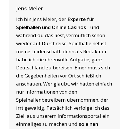
Jens Meier
Ich bin Jens Meier, der
Experte für
Spielhallen und Online Casinos
- und
während du das liest, vermutlich schon
wieder auf Durchreise. Spielhalle.net ist
meine Leidenschaft, denn als Redakteur
habe ich die ehrenvolle Aufgabe, ganz
Deutschland zu bereisen. Einer muss sich
die Gegebenheiten vor Ort schließlich
anschauen. Wer glaubt, wir hätten einfach
nur Informationen von den
Spielhallenbetreibern übernommen, der
irrt gewaltig. Tatsächlich verfolge ich das
Ziel, aus unserem Informationsportal ein
einmaliges zu machen und
so einen