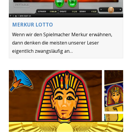
MERKUR LOTTO
Wenn wir den Spielmacher Merkur erwähnen,
dann denken die meisten unserer Leser
eigentlich zwangsläufig an…