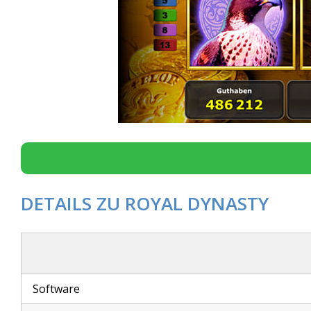
DETAILS ZU ROYAL DYNASTY
Software