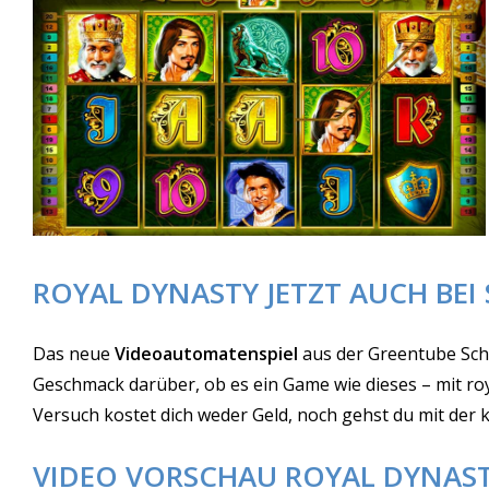
ROYAL DYNASTY JETZT AUCH BEI
Das neue
Videoautomatenspiel
aus der Greentube Schmi
Geschmack darüber, ob es ein Game wie dieses – mit ro
Versuch kostet dich weder Geld, noch gehst du mit der
VIDEO VORSCHAU ROYAL DYNAS