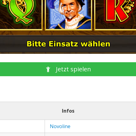
Jetzt spielen
Infos
Novoline