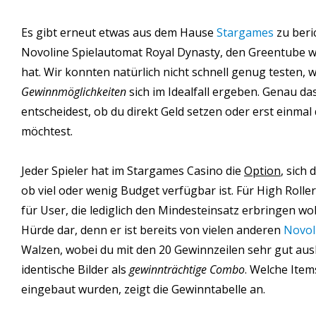
Es gibt erneut etwas aus dem Hause
Stargames
zu beri
Novoline Spielautomat Royal Dynasty, den Greentube wi
hat. Wir konnten natürlich nicht schnell genug testen,
Gewinnmöglichkeiten
sich im Idealfall ergeben. Genau da
entscheidest, ob du direkt Geld setzen oder erst einmal
möchtest.
Jeder Spieler hat im Stargames Casino die
Option
, sich
ob viel oder wenig Budget verfügbar ist. Für High Roll
für User, die lediglich den Mindesteinsatz erbringen wo
Hürde dar, denn er ist bereits von vielen anderen
Novol
Walzen, wobei du mit den 20 Gewinnzeilen sehr gut au
identische Bilder als
gewinnträchtige Combo
. Welche Item
eingebaut wurden, zeigt die Gewinntabelle an.