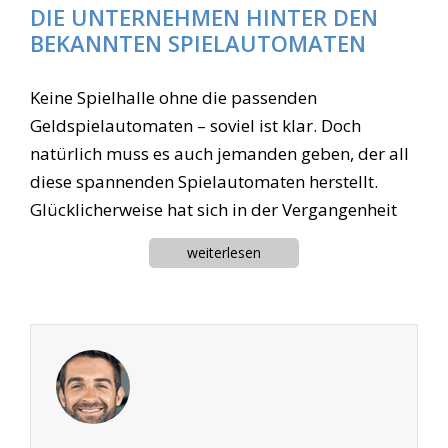
auch wenn kein Vertrieb an Privatpersonen
Mr Green Casino App
: Spiele von Playtech,
echtes Geld gewonnen werden, aber um neue
DIE UNTERNEHMEN HINTER DEN
erfolgt. Doch als Zweitanbieter erfolgt der
BEKANNTEN SPIELAUTOMATEN
Play’nGo, Microgaming, NetEnt und vielen
oder für dich unbekannte Spiele zu testen,
Vertrieb ausschließlich an Online Casinos oder
mehr
nimmt man das gern in Kauf. So eignest du dir
Spielhallen Betreiber. Deshalb kannst du solche
Casino Cruise App
: Spiele von NextGen,
ein routiniertes Spiel an und erhöhst dadurch
Keine Spielhalle ohne die passenden
Software nicht direkt von den Herstellern
Evolution Gaming, Microgaming, NetEnt,
deine Gewinnchancen beim späteren Spiel im
Geldspielautomaten – soviel ist klar. Doch
herunterladen. Was aber bei einigen Herstellern
Yggdrasil
Echtgeldmodus.
natürlich muss es auch jemanden geben, der all
möglich ist, dass du die Spiele auf der Webseite
diese spannenden Spielautomaten herstellt.
ONLINE CASINOS, DIE KOSTENLOSE
kostenlos testen kannst.
Glücklicherweise hat sich in der Vergangenheit
BALLY WULFF SPIELE ANBIETEN
nicht nur ein Unternehmen in Sachen
Geldgewinnspiele etabliert. Die vier größten
Hersteller von Spielhallen Automaten
haben wir
1.
aus diesem Grund für dich zusammengetragen.
Sie sind es, die all deine Lieblingsspielstätten mit
aufregenden und immer moderner werdenden
Spielgeräten ausstatten, sodass du auch nach
Jahren noch mit Abwechslung und Spielspaß