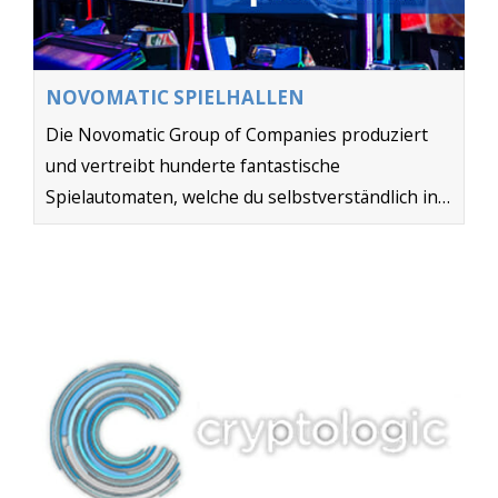
Hersteller von Spielhallen Automaten. Der
Hauptsitz in Berlin beschäftigt sich rund um die
Uhr mit der Entwicklung noch spannenderer und
NOVOMATIC SPIELHALLEN
technisch modernerer Gewinnspielgeräte.
Die Novomatic Group of Companies produziert
Spielhallen in ganz Deutschland wissen dir
und vertreibt hunderte fantastische
200 % bis 100 € + 5 € GRATIS
hochwertigen Bally Wulff
Spielautomaten
zu
Spielautomaten, welche du selbstverständlich in…
schätzen und bereiten auch dir mit der
zum Casino
sorgfältigen Auswahl der Angebote sicher viel
Freude und Abwechslung. Bereits seit dem Jahr
1950 existiert das Unternehmen mit insgesamt
12 Kundencentern. Die Hälfte der Mitarbeiter ist
für die kreative Entwicklung immer
beeindruckender werdenden Spielhallen
Automaten zuständig.
CROWN TECHNOLOGIES