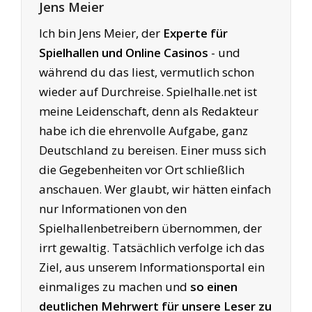
Jens Meier
rechnen kannst.
Ich bin Jens Meier, der
Experte für
10 Freispiele Bonus ohne
NOVOMATIC
Einzahlung
Spielhallen und Online Casinos
- und
während du das liest, vermutlich schon
zum Casino
wieder auf Durchreise. Spielhalle.net ist
2.
meine Leidenschaft, denn als Redakteur
habe ich die ehrenvolle Aufgabe, ganz
Deutschland zu bereisen. Einer muss sich
Die
Novomatic Group of Companies
gehört zu
die Gegebenheiten vor Ort schließlich
den bekanntesten Unternehmen im stationären
anschauen. Wer glaubt, wir hätten einfach
Glücksspiel in Europa. Gerade in Deutschland
nur Informationen von den
sind die Spiele der Novoline und Novostar
Spielhallenbetreibern übernommen, der
Spielautomaten bekannt. Neben der Herstellung
irrt gewaltig. Tatsächlich verfolge ich das
1.000 € + 200 Freispiele
betreibt dieses Unternehmen auch noch
Ziel, aus unserem Informationsportal ein
zum Casino
verschiedene Spielhallen. Das aus Österreich
einmaliges zu machen und
so einen
stammende Unternehmen hat Standorte in 50
deutlichen Mehrwert für unsere Leser zu
3.