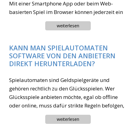
Mit einer Smartphone App oder beim Web-
Programm haben, kannst du der obigen Tabelle
basierten Spiel im Browser können jederzeit ein
entnehmen. Übrigens hat der Software Hersteller
paar gepflegte Spins gedreht oder
Gamomat wie Bally Wulff seinen Sitz in Berlin
Tischspielrunden gespielt werden. Und wer
und beide Unternehmen arbeiten eng
weiß, vielleicht bist du ja der nächste Glückspilz,
zusammen. Sei also nicht überrascht, wenn dir
der beim Spiel eines progressiven Jackpot Spiels
bei der Suche nach Gamomat Spielen auch das
KANN MAN SPIELAUTOMATEN
einen Millionengewinn kassiert.
SOFTWARE VON DEN ANBIETERN
eine oder andere Bally Wulff Spiel über den Weg
DIREKT HERUNTERLADEN?
läuft.
Die folgende Liste enthält einige ausgesuchte
Spielautomaten Software zum gratis spielen
und von uns empfohlene Online Casinos, die
Spielautomaten sind Geldspielgeräte und
ihren Spielern mit einer Casino App auch das
gehören rechtlich zu den Glücksspielen. Wer
Einer der großen Vorteile von Online Casinos ist
Spiel unterwegs ermöglichen:
Glücksspiele anbieten möchte, egal ob offline
die Möglichkeit, Spielautomaten und andere
oder online, muss dafür strikte Regeln befolgen,
Casino Spiele auch kostenlos im Fun-Modus
Lizenzen vorweisen können und für einen
PartyCasino App
: Spiele von Big Time
spielen zu können. Mitunter ist das sogar ohne
ausreichenden Spielerschutz sorgen. Diese
Gaming, Microgaming, NetEnt, Play’nGo und
jegliche Registrierung möglich, wie zum Beispiel
Regeln gelten auch für die Software Hersteller,
vielen mehr
im Wunderino Casino. Natürlich kann dabei kein