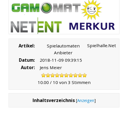
Spielhalle.Net
Artikel:
Spielautomaten
Anbieter
Datum:
2018-11-09 09:39:15
Autor:
Jens Meier
10.00
/
10
von
3
Stimmen
Inhaltsverzeichnis
[
Anzeigen
]