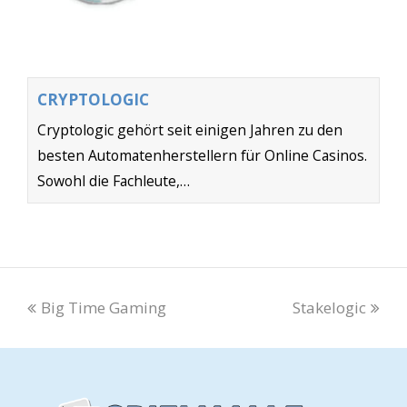
Auch der
Spielhallen
Automaten
CRYPTOLOGIC
Hersteller
Cryptologic gehört seit einigen Jahren zu den
Crown
besten Automatenherstellern für Online Casinos.
Technologies darf sich zu den Giganten unter
Sowohl die Fachleute,…
den Spielgeräteentwicklern zählen. Bekannt sind
dir die Spielautomaten sicher eher unter dem
Namen Admiral Crown. Das Unternehmen setzt
auf neue Innovationen und absoluten Spielspaß
in einer Qualität, die mit der der Konkurrenz
Big Time Gaming
Stakelogic
mühelos mithalten kann.
Admiral Crown
Spielhallen
Automaten findest du in hunderten
Spielstätten in ganz Deutschland.