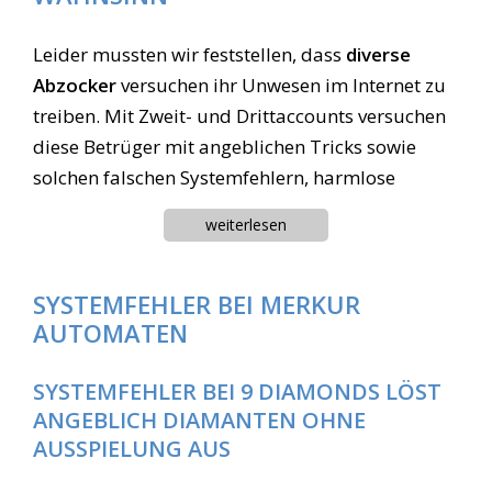
Leider mussten wir feststellen, dass
diverse
Abzocker
versuchen ihr Unwesen im Internet zu
treiben. Mit Zweit- und Drittaccounts versuchen
diese Betrüger mit angeblichen Tricks sowie
solchen falschen Systemfehlern, harmlose
Spieler via Email oder PM die Kohle aus der
Tasche zu ziehen. Deshalb müssen wir eine
dringende Warnung vor diesem menschlichen
Abschaum aussprechen.
SYSTEMFEHLER BEI MERKUR
AUTOMATEN
Das sind Kriminelle, mit denen
SYSTEMFEHLER BEI 9 DIAMONDS LÖST
wir nichts zu tun haben wollen.
ANGEBLICH DIAMANTEN OHNE
Niemand wird in diesem Forum
AUSSPIELUNG AUS
irgendeinen gängigen Fehler an