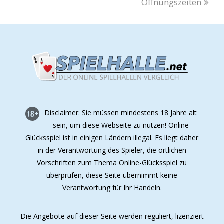
Öffnungszeiten
Achtung:
Für Risiken und Nebenwirkungen
haftet ausschließlich der Nutzer dieser
vermeintlichen
Tricks bzw. Systemfehler bei
Sindbad
am Merkur Spielautomat. Wir raten
allerdings dringend davon ab, derartige
Anleitungen aus dem Internet in den Spielhallen
zu nutzen. Dies könnte eventuell sogar eine
Strafangelegenheit darstellen. Von daher,
unbedingt Finger weg!
Die Angebote auf dieser Seite werden reguliert, lizenziert