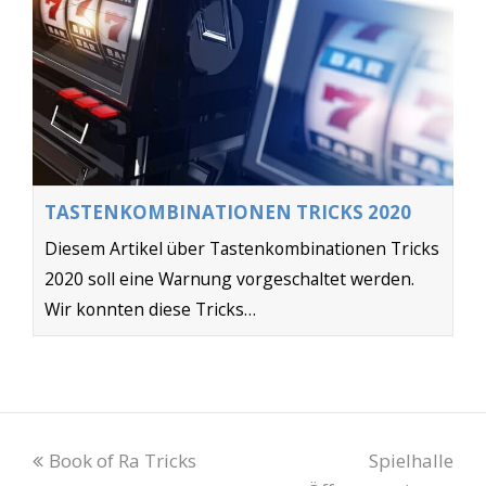
den ganzen Tag mit den 4
Symbolen im Freispiel-Modus
spielen. Man kann sogar die
Spiele wechseln und ist immer
noch drin dann sprich die 4
Symbole und die Wilds auf den
TASTENKOMBINATIONEN TRICKS 2020
Walzen.
Diesem Artikel über Tastenkombinationen Tricks
2020 soll eine Warnung vorgeschaltet werden.
Wir konnten diese Tricks…
VIDEO SINDBAD SYSTEMFEHLER MERKUR M
BOX
Book of Ra Tricks
Spielhalle