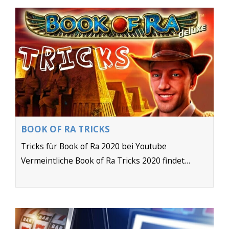
Hier für alle
: Spielt 10 Cent
solange bis ihr 4 gleiche Symbole
vorne habt für die Freispiele
dann haltet ihr die Auszahltaste
gedrückt und gleichzeitig muss
Gerät 1 Mal neugestartet
werden. Wenn ihr geschickt seit
BOOK OF RA TRICKS
versucht es so das ihr der
Tricks für Book of Ra 2020 bei Youtube
Aufsicht sagt Gerät hängt und
Vermeintliche Book of Ra Tricks 2020 findet…
Sie den Stecker zieht, weil sonst
Manipulation ist. Nach dem
Hochfahren wieder rein in
Sindbad auf 2,10€ stellen und