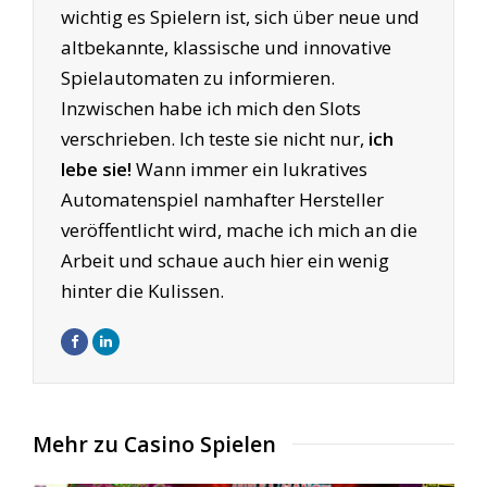
wichtig es Spielern ist, sich über neue und
NEUER SYSTEMFEHLER MERKUR
altbekannte, klassische und innovative
EXPLOSION 2020
Spielautomaten zu informieren.
Inzwischen habe ich mich den Slots
Und so funktioniert der
Systemfehler Merkur
verschrieben. Ich teste sie nicht nur,
ich
Explosion
: Gespielt bzw. gecheatet wird mit
lebe sie!
Wann immer ein lukratives
Magnus und
Roulette
um die Vulkan
Automatenspiel namhafter Hersteller
Ausspielung zu erhalten. Weiter wollen wir gar
veröffentlicht wird, mache ich mich an die
nichts ins Detail gehen. Denn so viel sei schon
Arbeit und schaue auch hier ein wenig
mal gesagt, dieser Trick funktioniert nicht. Und
hinter die Kulissen.
schon gar nicht funktioniert er bei
Spielautomaten im Internet.
Hier das aktuelle Protokoll und einige Zitate
zum Systemfehler Merkur Explosion:
Mehr zu Casino Spielen
Nur zur Info. Die Dinger sind überall aus. Da