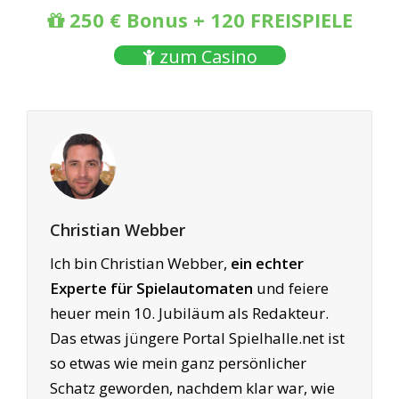
250 € Bonus + 120 FREISPIELE
Merkur Geräte
mit dem Spiel Cairo Casino
gleich mal vorsichtshalber abgeschaltet. Und da
zum Casino
kommt natürlich die Frage auf: Gab es wirklich
einen richtig guten Systemfehler Cairo Casino an
den Magies? Oder war es doch nur eine reine
Sicherheitsmaßnahme der Aufsteller?
Der vermeintliche
Systemfehler Cairo Casino
wird jedoch trotzdem für die meisten Spieler nur
Christian Webber
ein Traum von großen Geld gewesen sein. Für
Ich bin Christian Webber,
ein echter
alle anderen bleibt jedoch die Ungewissheit –
Experte für Spielautomaten
und feiere
sind die Automaten überhaupt sicher? Das dies
heuer mein 10. Jubiläum als Redakteur.
nicht so ist, war ja bereits nach dem Merkur
Das etwas jüngere Portal Spielhalle.net ist
Roulette Trick so „sicher“ wie das Amen in der
so etwas wie mein ganz persönlicher
Kirche…
Schatz geworden, nachdem klar war, wie